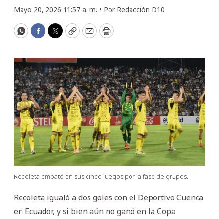
Mayo 20, 2026 11:57 a. m. •
Por
Redacción D10
WhatsApp
Facebook
Twitter
Copy
Email
Print
Recoleta empató en sus cinco juegos por la fase de grupos.
Recoleta igualó a dos goles con el Deportivo Cuenca
en Ecuador, y si bien aún no ganó en la Copa