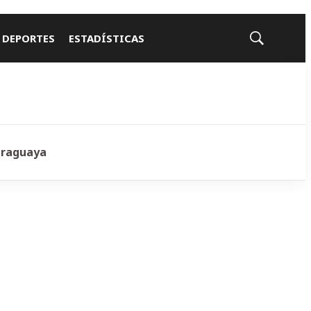
 DEPORTES
ESTADÍSTICAS
Mostrar
búsqueda
araguaya