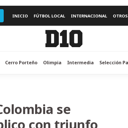
INICIO
FÚTBOL LOCAL
INTERNACIONAL
OTROS
Cerro Porteño
Olimpia
Intermedia
Selección P
 Colombia se
lico con triunfo