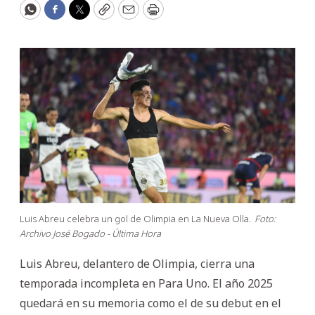
WhatsApp
Facebook
Twitter
Copy
Email
Print
Luis Abreu celebra un gol de Olimpia en La Nueva Olla.
Foto:
Archivo José Bogado - Última Hora
Luis Abreu, delantero de Olimpia, cierra una
temporada incompleta en Para Uno. El año 2025
quedará en su memoria como el de su debut en el