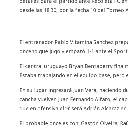
detalles para el partido ante Recoleta FC e
desde las 18:30, por la fecha 10 del Torneo 
El entrenador Pablo Vitamina Sánchez prep
onceno que jugó y empató 1-1 ante el Sport
El central uruguayo Bryan Bentaberry final
Estaba trabajando en el equipo base, pero e
En su lugar ingresará Juan Vera, haciendo 
cancha vuelven Juan Fernando Alfaro, el ca
que en ofensiva el ‘9’ será Adrián Alcaraz e
El probable once es con: Gastón Olveira; Ra