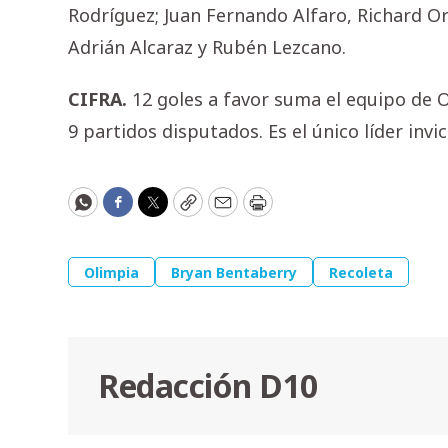
Rodríguez; Juan Fernando Alfaro, Richard O
Adrián Alcaraz y Rubén Lezcano.
CIFRA.
12 goles a favor suma el equipo de O
9 partidos disputados. Es el único líder invi
WhatsApp
Facebook
Twitter
Copy
Email
Print
Olimpia
Bryan Bentaberry
Recoleta
Redacción D10