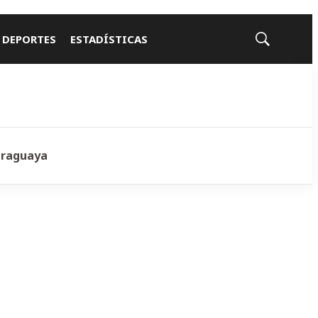
 DEPORTES
ESTADÍSTICAS
Mostrar
búsqueda
araguaya