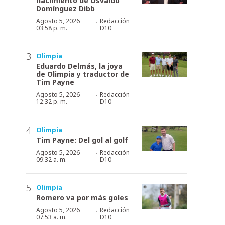
nacimiento de Osvaldo
Domínguez Dibb
·
Agosto 5, 2026
Redacción
03:58 p. m.
D10
Olimpia
Eduardo Delmás, la joya
de Olimpia y traductor de
Tim Payne
·
Agosto 5, 2026
Redacción
12:32 p. m.
D10
Olimpia
Tim Payne: Del gol al golf
·
Agosto 5, 2026
Redacción
09:32 a. m.
D10
Olimpia
Romero va por más goles
·
Agosto 5, 2026
Redacción
07:53 a. m.
D10