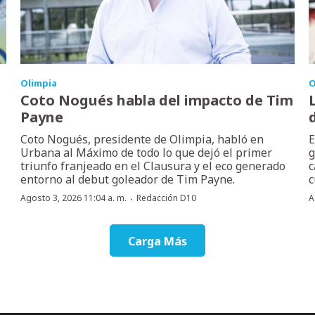
Olimpia
O
Coto Nogués habla del impacto de Tim
Payne
Coto Nogués, presidente de Olimpia, habló en
E
Urbana al Máximo de todo lo que dejó el primer
g
triunfo franjeado en el Clausura y el eco generado
c
entorno al debut goleador de Tim Payne.
c
·
Agosto 3, 2026 11:04 a. m.
Redacción D10
A
Carga Más