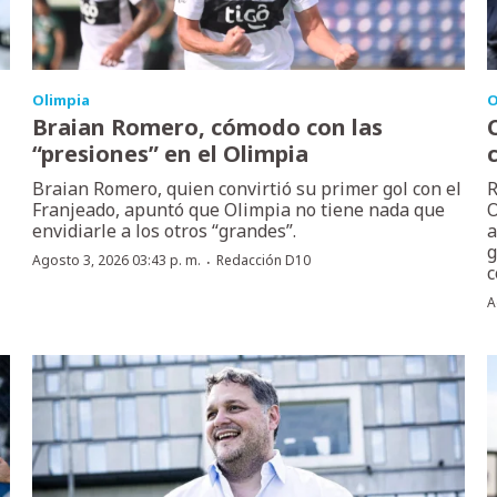
Olimpia
O
Braian Romero, cómodo con las
“presiones” en el Olimpia
Braian Romero, quien convirtió su primer gol con el
R
Franjeado, apuntó que Olimpia no tiene nada que
O
envidiarle a los otros “grandes”.
a
g
·
Agosto 3, 2026 03:43 p. m.
Redacción D10
c
A