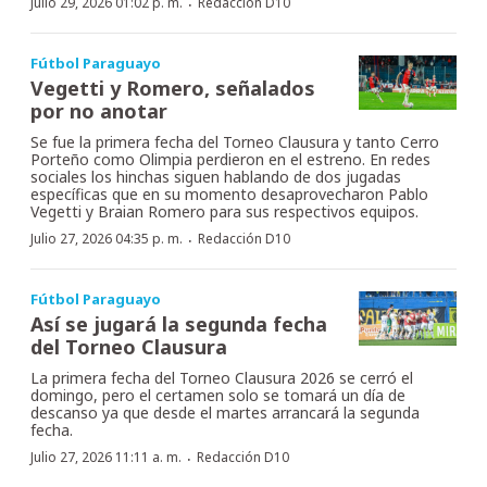
·
Julio 29, 2026 01:02 p. m.
Redacción D10
Fútbol Paraguayo
Vegetti y Romero, señalados
por no anotar
Se fue la primera fecha del Torneo Clausura y tanto Cerro
Porteño como Olimpia perdieron en el estreno. En redes
sociales los hinchas siguen hablando de dos jugadas
específicas que en su momento desaprovecharon Pablo
Vegetti y Braian Romero para sus respectivos equipos.
·
Julio 27, 2026 04:35 p. m.
Redacción D10
Fútbol Paraguayo
Así se jugará la segunda fecha
del Torneo Clausura
La primera fecha del Torneo Clausura 2026 se cerró el
domingo, pero el certamen solo se tomará un día de
descanso ya que desde el martes arrancará la segunda
fecha.
·
Julio 27, 2026 11:11 a. m.
Redacción D10