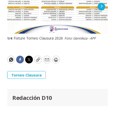
Fixture Torneo Clausura 2026
1
/
4
Foto: Gentileza - APF
2
/
4
WhatsApp
Facebook
Twitter
Copy
Email
Print
Torneo Clausura
Redacción D10