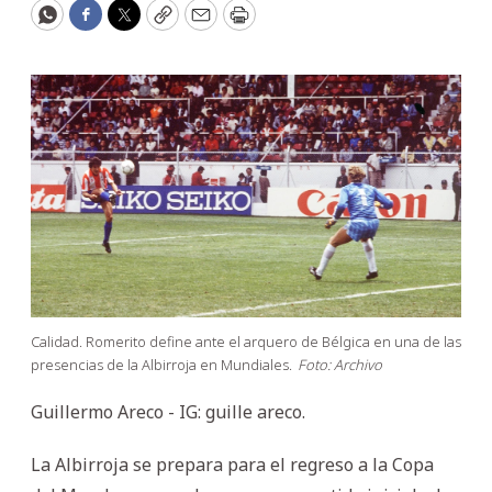
WhatsApp
Facebook
Twitter
Copy
Email
Print
Calidad. Romerito define ante el arquero de Bélgica en una de las
presencias de la Albirroja en Mundiales.
Foto: Archivo
Guillermo Areco - IG: guille areco.
La Albirroja se prepara para el regreso a la Copa