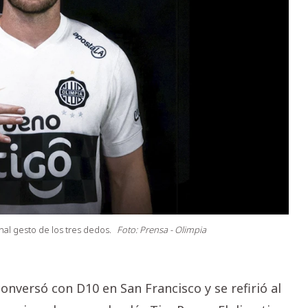
al gesto de los tres dedos.
Foto: Prensa - Olimpia
onversó con D10 en San Francisco y se refirió al