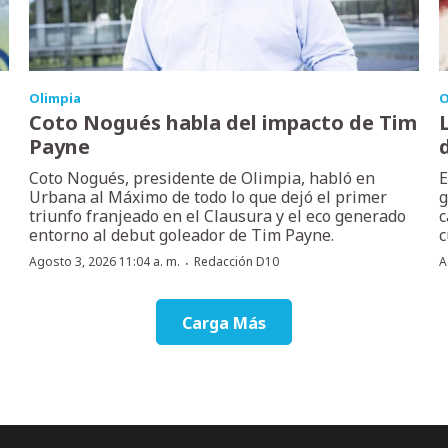
Olimpia
O
Coto Nogués habla del impacto de Tim
Payne
Coto Nogués, presidente de Olimpia, habló en
E
Urbana al Máximo de todo lo que dejó el primer
g
triunfo franjeado en el Clausura y el eco generado
c
entorno al debut goleador de Tim Payne.
c
·
Agosto 3, 2026 11:04 a. m.
Redacción D10
A
Carga Más