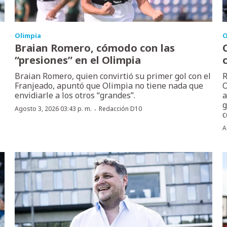
Olimpia
O
Braian Romero, cómodo con las
“presiones” en el Olimpia
Braian Romero, quien convirtió su primer gol con el
R
Franjeado, apuntó que Olimpia no tiene nada que
O
envidiarle a los otros “grandes”.
a
g
·
Agosto 3, 2026 03:43 p. m.
Redacción D10
c
A