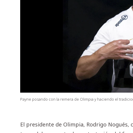
Payne posando con la remera de Olimpia y haciendo el tradicion
El presidente de Olimpia, Rodrigo Nogués, c