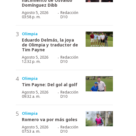
nacimiento de Osvaldo
Domínguez Dibb
·
Agosto 5, 2026
Redacción
03:58 p. m.
D10
Olimpia
Eduardo Delmás, la joya
de Olimpia y traductor de
Tim Payne
·
Agosto 5, 2026
Redacción
12:32 p. m.
D10
Olimpia
Tim Payne: Del gol al golf
·
Agosto 5, 2026
Redacción
09:32 a. m.
D10
Olimpia
Romero va por más goles
·
Agosto 5, 2026
Redacción
07:53 a. m.
D10