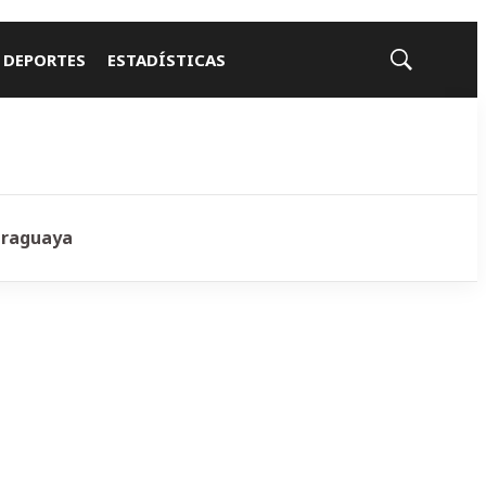
 DEPORTES
ESTADÍSTICAS
Mostrar
búsqueda
araguaya