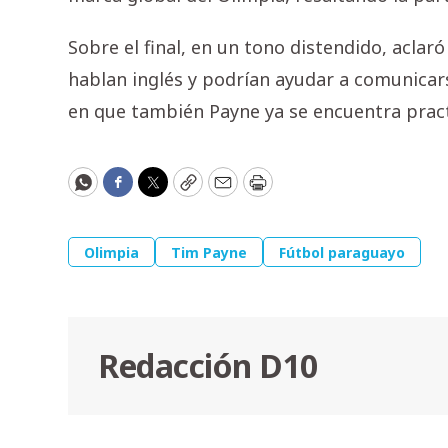
Sobre el final, en un tono distendido, aclar
hablan inglés y podrían ayudar a comunica
en que también Payne ya se encuentra prac
WhatsApp
Facebook
Twitter
Copy
Email
Print
Olimpia
Tim Payne
Fútbol paraguayo
Redacción D10