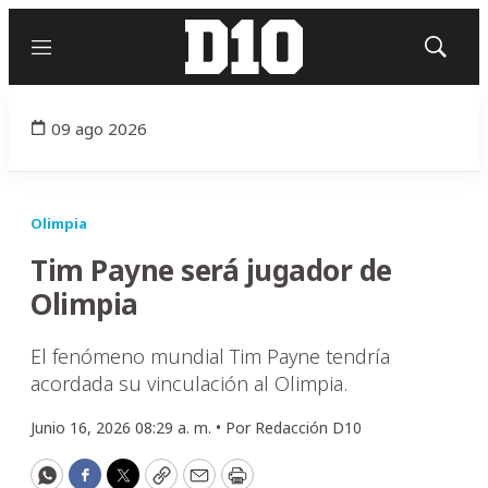
Menú
Mostrar
búsqued
09 ago 2026
Olimpia
Tim Payne será jugador de
Olimpia
El fenómeno mundial Tim Payne tendría
acordada su vinculación al Olimpia.
Junio 16, 2026 08:29 a. m. •
Por
Redacción D10
WhatsApp
Facebook
Twitter
Copy
Email
Print