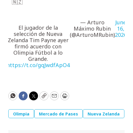
🇳🇿
— Arturo
June
El jugador de la
Máximo Rubin
16,
selección de Nueva
(@ArturoMRubin)
2026
Zelanda Tim Payne ayer
firmó acuerdo con
Olimpia Fútbol a lo
Grande.
https://t.co/gqJwdfApO4
WhatsApp
Facebook
Twitter
Copy
Email
Print
Olimpia
Mercado de Pases
Nueva Zelanda