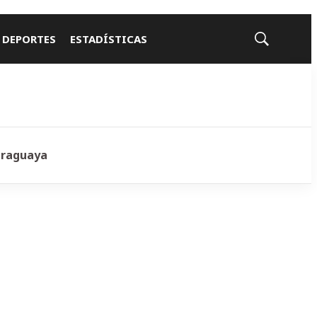
 DEPORTES
ESTADÍSTICAS
Mostrar
búsqueda
araguaya