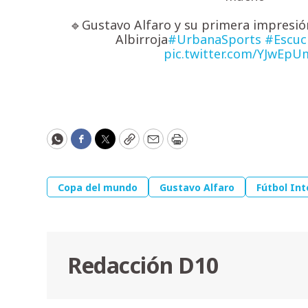
🔹Gustavo Alfaro y su primera impresión
Albirroja
#UrbanaSports
#Escuc
pic.twitter.com/YJwEpU
WhatsApp
Facebook
Twitter
Copy
Email
Print
Copa del mundo
Gustavo Alfaro
Fútbol Int
Redacción D10