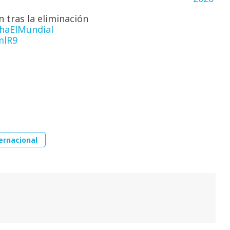
 tras la eliminación
haElMundial
mlR9
ernacional