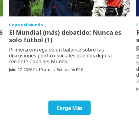
Copa del Mundo
C
6
El Mundial (más) debatido: Nunca es
solo fútbol (1)
Primera entrega de un balance sobre las
discusiones político-sociales que nos dejó la
R
reciente Copa del Mundo.
f
d
·
Julio 27, 2026 04:19 p. m.
Redacción D10
d
t
J
Carga Más