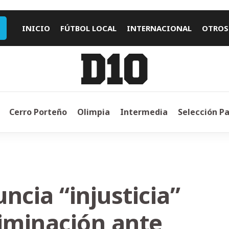
INICIO
FÚTBOL LOCAL
INTERNACIONAL
OTROS
Cerro Porteño
Olimpia
Intermedia
Selección P
ncia “injusticia”
eliminación ante