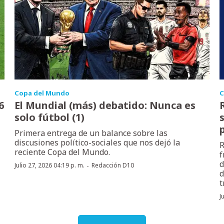
Copa del Mundo
C
6
El Mundial (más) debatido: Nunca es
solo fútbol (1)
Primera entrega de un balance sobre las
discusiones político-sociales que nos dejó la
R
reciente Copa del Mundo.
f
d
·
Julio 27, 2026 04:19 p. m.
Redacción D10
d
t
J