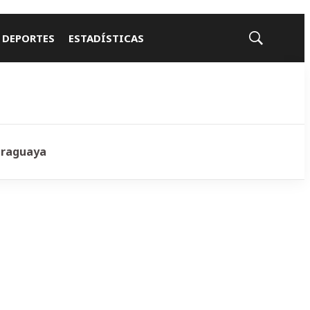
 DEPORTES
ESTADÍSTICAS
Mostrar
búsqueda
araguaya