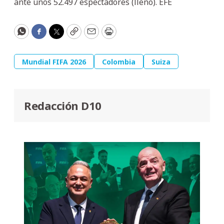
ante unos 52.497 espectadores (lleno). EFE
WhatsApp
Facebook
Twitter
Copy
Email
Print
Mundial FIFA 2026
Colombia
Suiza
Redacción D10