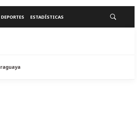
 DEPORTES
ESTADÍSTICAS
Mostrar
búsqueda
araguaya