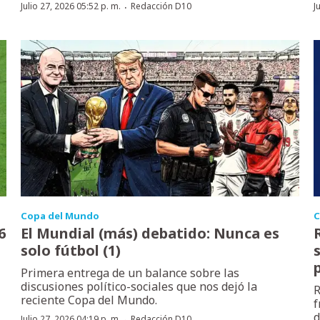
·
Julio 27, 2026 05:52 p. m.
Redacción D10
J
Copa del Mundo
C
6
El Mundial (más) debatido: Nunca es
solo fútbol (1)
Primera entrega de un balance sobre las
discusiones político-sociales que nos dejó la
R
reciente Copa del Mundo.
f
d
·
Julio 27, 2026 04:19 p. m.
Redacción D10