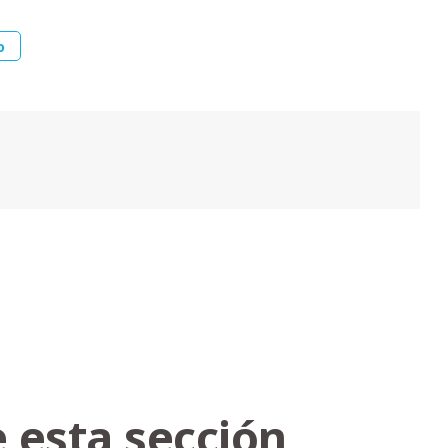
o
 esta sección