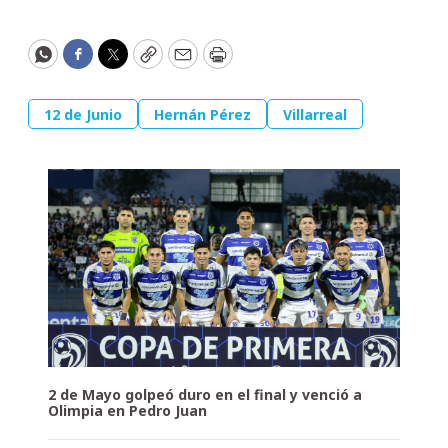
WhatsApp
Facebook
Twitter
Copy
Email
Print
12 de Junio
Hernán Pérez
Villarreal
2 de Mayo golpeó duro en el final y venció a
Olimpia en Pedro Juan