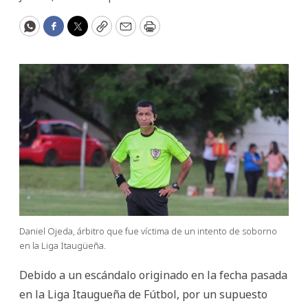
WhatsApp
Facebook
Twitter
Copy
Email
Print
Daniel Ojeda, árbitro que fue víctima de un intento de soborno
en la Liga Itaugüeña.
Debido a un escándalo originado en la fecha pasada
en la Liga Itaugueña de Fútbol, por un supuesto