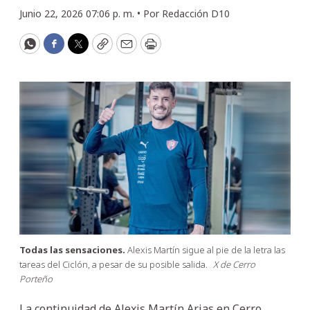
Junio 22, 2026 07:06 p. m. •
Por
Redacción D10
WhatsApp
Facebook
Twitter
Copy
Email
Print
Todas las sensaciones.
Alexis Martín sigue al pie de la letra las
tareas del Ciclón, a pesar de su posible salida.
X de Cerro
Porteño
La continuidad de Alexis Martín Arias en Cerro