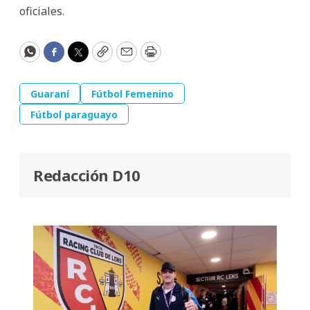
oficiales.
WhatsApp
Facebook
Twitter
Copy
Email
Print
Guaraní
Fútbol Femenino
Fútbol paraguayo
Redacción D10