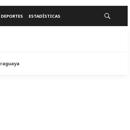
 DEPORTES
ESTADÍSTICAS
Mostrar
búsqueda
araguaya