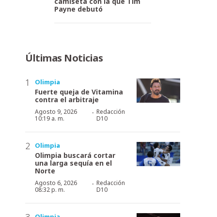
camiseta con la que Tim
Payne debutó
Últimas Noticias
Olimpia
Fuerte queja de Vitamina
contra el arbitraje
·
Agosto 9, 2026
Redacción
10:19 a. m.
D10
Olimpia
Olimpia buscará cortar
una larga sequía en el
Norte
·
Agosto 6, 2026
Redacción
08:32 p. m.
D10
Olimpia