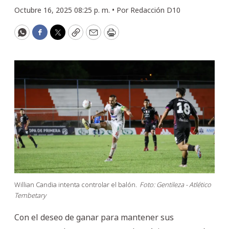
Octubre 16, 2025 08:25 p. m. •
Por
Redacción D10
WhatsApp
Facebook
Twitter
Copy
Email
Print
Willian Candia intenta controlar el balón.
Foto: Gentileza - Atlético
Tembetary
Con el deseo de ganar para mantener sus