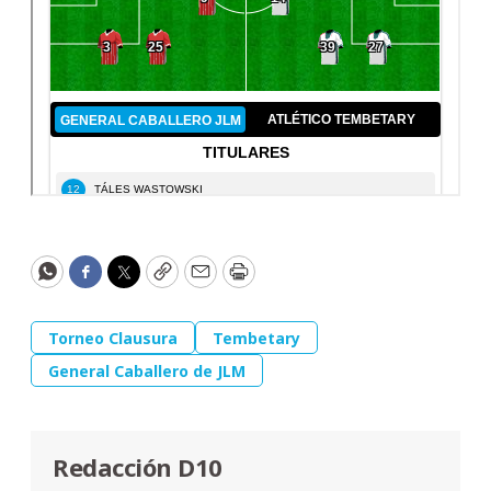
WhatsApp
Facebook
Twitter
Copy
Email
Print
Torneo Clausura
Tembetary
General Caballero de JLM
Redacción D10