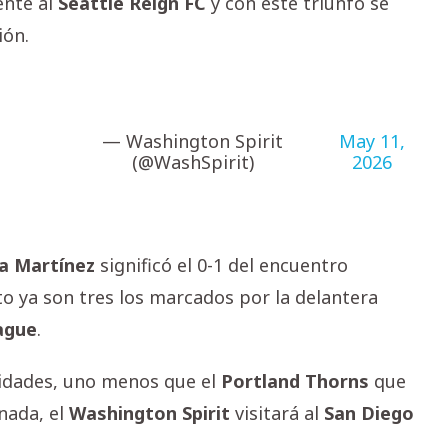
ente al
Seattle
Reign
FC
y con este triunfo se
ión.
— Washington Spirit
May 11,
(@WashSpirit)
2026
a
Martínez
significó el 0-1 del encuentro
to ya son tres los marcados por la delantera
ague
.
nidades, uno menos que el
Portland Thorns
que
rnada, el
Washington
Spirit
visitará al
San
Diego
.