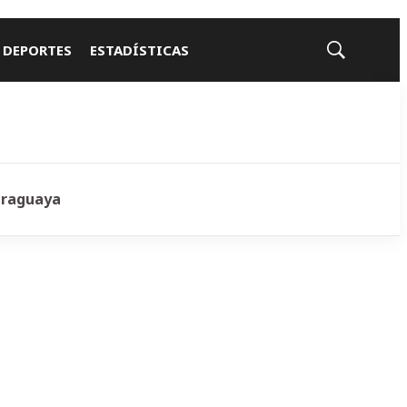
 DEPORTES
ESTADÍSTICAS
Mostrar
búsqueda
araguaya