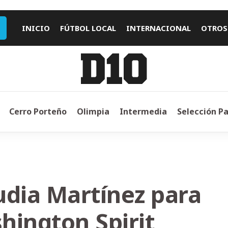
INICIO
FÚTBOL LOCAL
INTERNACIONAL
OTROS
Cerro Porteño
Olimpia
Intermedia
Selección P
audia Martínez para
shington Spirit