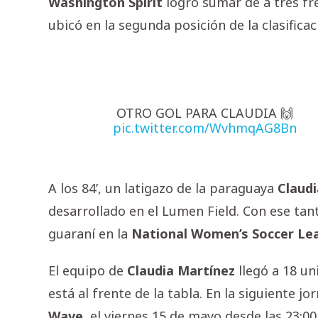
Washington
Spirit
logró sumar de a tres fr
ubicó en la segunda posición de la clasificac
OTRO GOL PARA CLAUDIA 🙌
pic.twitter.com/WvhmqAG8Bn
A los 84’, un latigazo de la paraguaya
Claudi
desarrollado en el Lumen Field. Con ese tan
guaraní en la
National Women’s Soccer Le
El equipo de
Claudia
Martínez
llegó a 18 u
está al frente de la tabla. En la siguiente jo
Wave
, el viernes 15 de mayo desde las 23:00