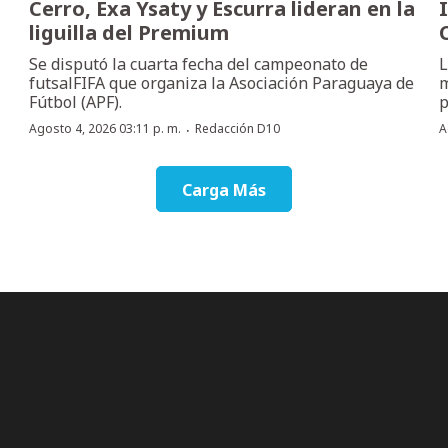
Cerro, Exa Ysaty y Escurra lideran en la
liguilla del Premium
Se disputó la cuarta fecha del campeonato de
L
futsalFIFA que organiza la Asociación Paraguaya de
m
Fútbol (APF).
p
·
Agosto 4, 2026 03:11 p. m.
Redacción D10
A
Carga Más