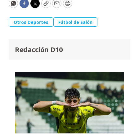
WhatsApp
Facebook
Twitter
Copy
Email
Print
Otros Deportes
Fútbol de Salón
Redacción D10