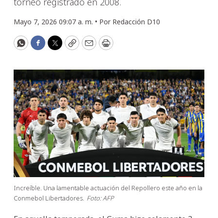
torneo registrado en 2008.
Mayo 7, 2026 09:07 a. m. •
Por
Redacción D10
WhatsApp
Facebook
Twitter
Copy
Email
Print
Increíble. Una lamentable actuación del Repollero este año en la
Conmebol Libertadores.
Foto: AFP