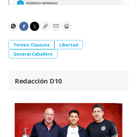
WhatsApp
Facebook
Twitter
Copy
Email
Print
Torneo Clausura
Libertad
General Caballero
Redacción D10