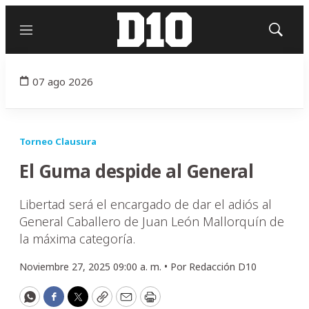
Menú
Mostrar
búsqued
07 ago 2026
Torneo Clausura
El Guma despide al General
Libertad será el encargado de dar el adiós al
General Caballero de Juan León Mallorquín de
la máxima categoría.
Noviembre 27, 2025 09:00 a. m. •
Por
Redacción D10
WhatsApp
Facebook
Twitter
Copy
Email
Print