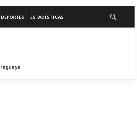
 DEPORTES
ESTADÍSTICAS
Mostrar
búsqueda
araguaya