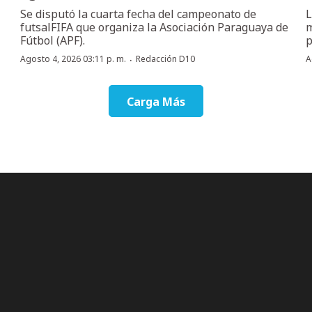
Se disputó la cuarta fecha del campeonato de
L
futsalFIFA que organiza la Asociación Paraguaya de
m
Fútbol (APF).
p
·
Agosto 4, 2026 03:11 p. m.
Redacción D10
A
Carga Más