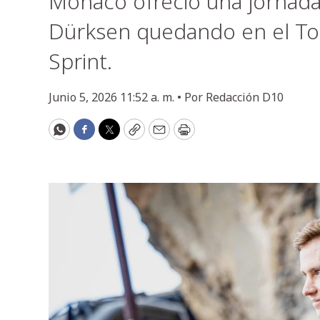
Mónaco ofreció una jornada 
Dürksen quedando en el Top 
Sprint.
Junio 5, 2026 11:52 a. m. •
Por
Redacción D10
WhatsApp
Facebook
Twitter
Copy
Email
Print