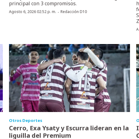
principal con 3 compromisos.
h
f
·
Agosto 6, 2026 02:52 p. m.
Redacción D10
S
Z
A
Otros Deportes
O
Cerro, Exa Ysaty y Escurra lideran en la
liguilla del Premium