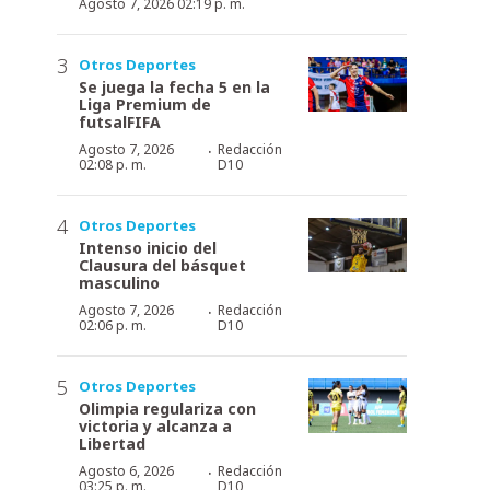
Agosto 7, 2026 02:19 p. m.
Otros Deportes
Se juega la fecha 5 en la
Liga Premium de
futsalFIFA
·
Agosto 7, 2026
Redacción
02:08 p. m.
D10
Otros Deportes
Intenso inicio del
Clausura del básquet
masculino
·
Agosto 7, 2026
Redacción
02:06 p. m.
D10
Otros Deportes
Olimpia regulariza con
victoria y alcanza a
Libertad
·
Agosto 6, 2026
Redacción
03:25 p. m.
D10