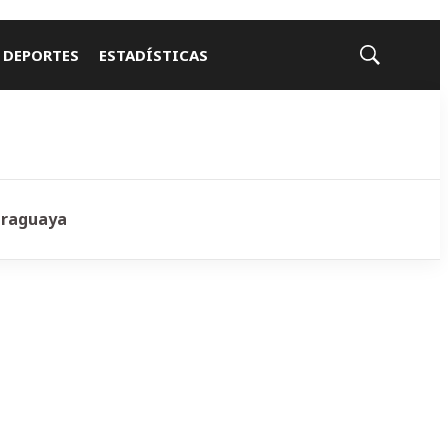
 DEPORTES
ESTADÍSTICAS
Mostrar
búsqueda
araguaya