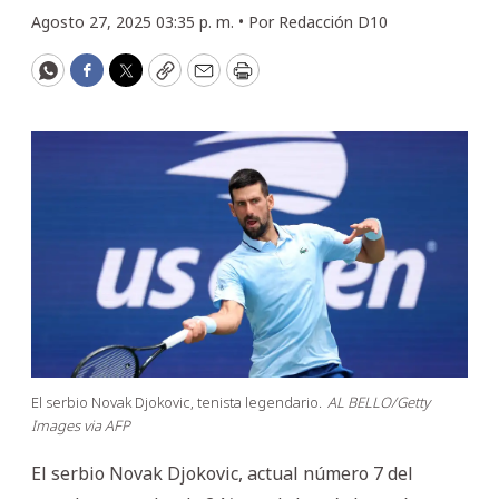
Agosto 27, 2025 03:35 p. m. •
Por
Redacción D10
WhatsApp
Facebook
Twitter
Copy
Email
Print
El serbio Novak Djokovic, tenista legendario.
AL BELLO/Getty
Images via AFP
El serbio Novak Djokovic, actual número 7 del