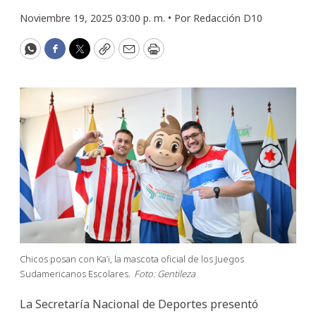
Noviembre 19, 2025 03:00 p. m. •
Por
Redacción D10
WhatsApp
Facebook
Twitter
Copy
Email
Print
Chicos posan con Ka’i, la mascota oficial de los Juegos
Sudamericanos Escolares.
Foto: Gentileza
La Secretaría Nacional de Deportes presentó