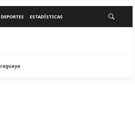
 DEPORTES
ESTADÍSTICAS
Mostrar
búsqueda
araguaya