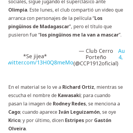
sociales, sigue jugando el superclásico ante
Olimpia
. Este lunes, el club compartió un video que
arranca con personajes de la película “
Los
pingüinos de Madagascar
”, pero el título que
pusieron fue “
los pingüinos me la van a mascar
”.
— Club Cerro
Augu
*Se jijea*
Porteño
4, 20
ic.twitter.com/13H0Q8meMo
(@CCP1912oficial)
En el material se lo ve a
Richard Ortiz
, mientras se
escucha el nombre de
Kawasaki
; para cuando
pasan la imagen de
Rodney Redes
, se menciona a
Cago
; cuando aparece
Iván Leguizamón
, se oye
Krico
; y por último, dicen
Estripes
por
Gastón
Olveira
.