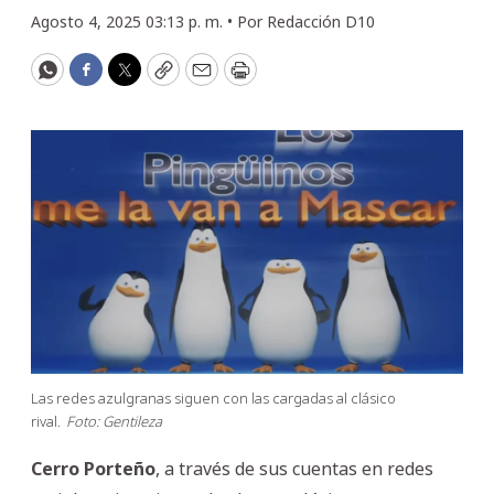
Agosto 4, 2025 03:13 p. m. •
Por
Redacción D10
WhatsApp
Facebook
Twitter
Copy
Email
Print
Las redes azulgranas siguen con las cargadas al clásico
rival.
Foto: Gentileza
Cerro Porteño
, a través de sus cuentas en redes