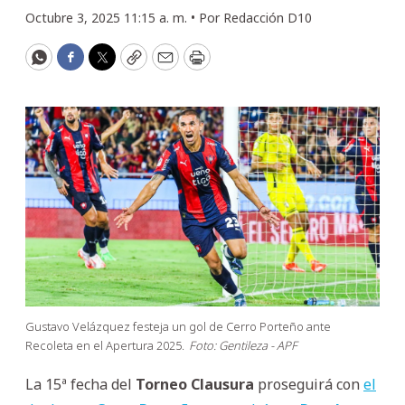
Octubre 3, 2025 11:15 a. m. •
Por
Redacción D10
WhatsApp
Facebook
Twitter
Copy
Email
Print
Gustavo Velázquez festeja un gol de Cerro Porteño ante
Recoleta en el Apertura 2025.
Foto: Gentileza - APF
La 15ª fecha del
Torneo Clausura
proseguirá con
el