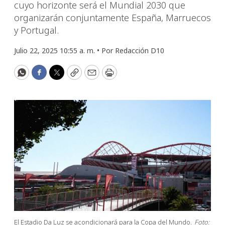
cuyo horizonte será el Mundial 2030 que
organizarán conjuntamente España, Marruecos
y Portugal.
Julio 22, 2025 10:55 a. m. •
Por
Redacción D10
WhatsApp
Facebook
Twitter
Copy
Email
Print
El Estadio Da Luz se acondicionará para la Copa del Mundo.
Foto: