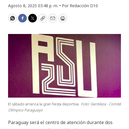
Agosto 8, 2025 03:48 p. m. •
Por
Redacción D10
WhatsApp
Facebook
Twitter
Copy
Email
Print
El sábado arranca la gran fiesta deportiva.
Foto: Gentileza - Comité
Olímpico Paraguayo
Paraguay será el centro de atención durante dos