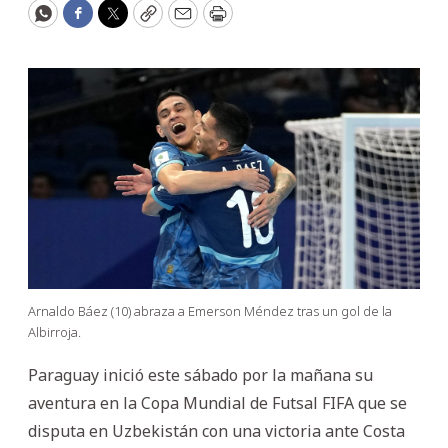
WhatsApp
Facebook
Twitter
Copy
Email
Print
Arnaldo Báez (10) abraza a Emerson Méndez tras un gol de la
Albirroja.
Paraguay inició este sábado por la mañana su
aventura en la Copa Mundial de Futsal FIFA que se
disputa en Uzbekistán con una victoria ante Costa