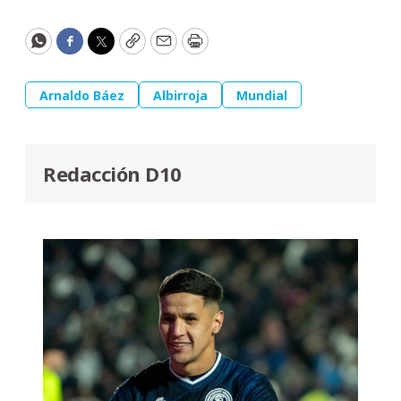
WhatsApp
Facebook
Twitter
Copy
Email
Print
Arnaldo Báez
Albirroja
Mundial
Redacción D10