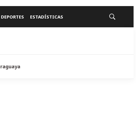
 DEPORTES
ESTADÍSTICAS
Mostrar
búsqueda
araguaya