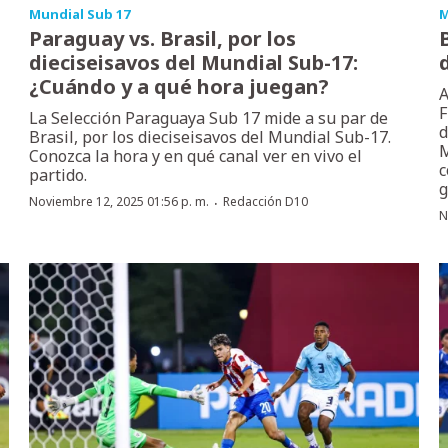
Mundial Sub 17
M
Paraguay vs. Brasil, por los
dieciseisavos del Mundial Sub-17:
¿Cuándo y a qué hora juegan?
A
F
La Selección Paraguaya Sub 17 mide a su par de
d
Brasil, por los dieciseisavos del Mundial Sub-17.
M
Conozca la hora y en qué canal ver en vivo el
c
partido.
g
·
Noviembre 12, 2025 01:56 p. m.
Redacción D10
N