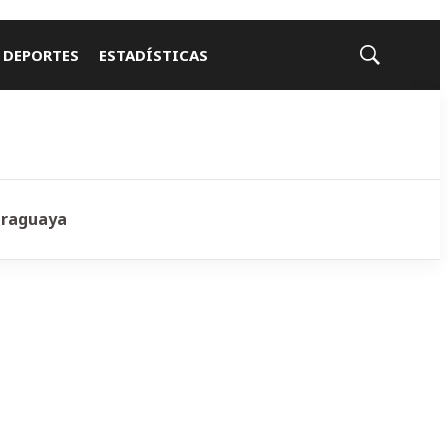
 DEPORTES
ESTADÍSTICAS
Mostrar
búsqueda
araguaya