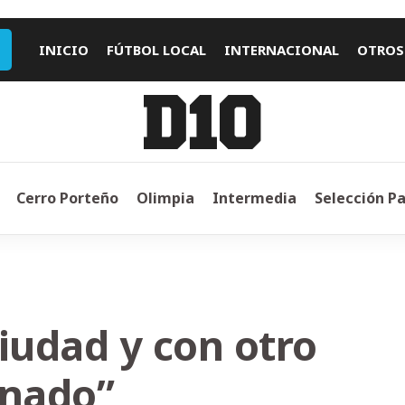
INICIO
FÚTBOL LOCAL
INTERNACIONAL
OTROS
Cerro Porteño
Olimpia
Intermedia
Selección P
ciudad y con otro
anado”