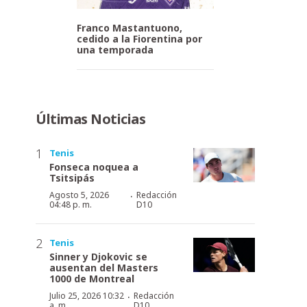
Franco Mastantuono,
cedido a la Fiorentina por
una temporada
Últimas Noticias
Tenis
Fonseca noquea a
Tsitsipás
·
Agosto 5, 2026
Redacción
04:48 p. m.
D10
Tenis
Sinner y Djokovic se
ausentan del Masters
1000 de Montreal
·
Julio 25, 2026 10:32
Redacción
a. m.
D10