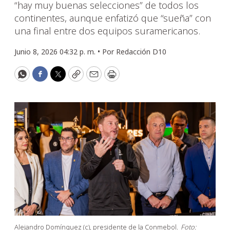
“hay muy buenas selecciones” de todos los
continentes, aunque enfatizó que “sueña” con
una final entre dos equipos suramericanos.
Junio 8, 2026 04:32 p. m. •
Por
Redacción D10
WhatsApp
Facebook
Twitter
Copy
Email
Print
Alejandro Domínguez (c), presidente de la Conmebol.
Foto: