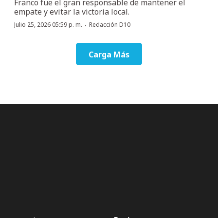
Franco fue el gran responsable de mantener el
empate y evitar la victoria local.
·
Julio 25, 2026 05:59 p. m.
Redacción D10
Carga Más