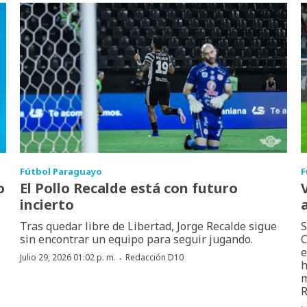
Fútbol Paraguayo
F
o
El Pollo Recalde está con futuro
incierto
Tras quedar libre de Libertad, Jorge Recalde sigue
S
sin encontrar un equipo para seguir jugando.
C
e
·
Julio 29, 2026 01:02 p. m.
Redacción D10
h
m
R