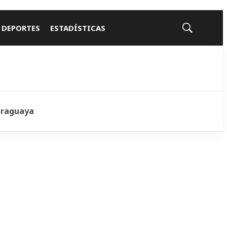
 DEPORTES
ESTADÍSTICAS
Mostrar
búsqueda
araguaya