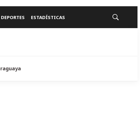
 DEPORTES
ESTADÍSTICAS
Mostrar
búsqueda
araguaya