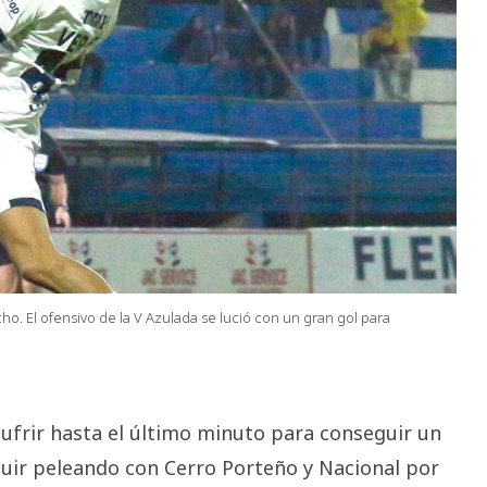
cho. El ofensivo de la V Azulada se lució con un gran gol para
 sufrir hasta el último minuto para conseguir un
guir peleando con Cerro Porteño y Nacional por