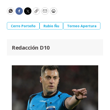
WhatsApp
Facebook
Twitter
Copy
Email
Print
Cerro Porteño
Rubio Ñu
Torneo Apertura
Redacción D10