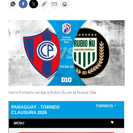
WhatsApp
Facebook
Twitter
Copy
Email
Print
Cerro Porteño recibe a Rubio Ñu en la Nueva Olla.