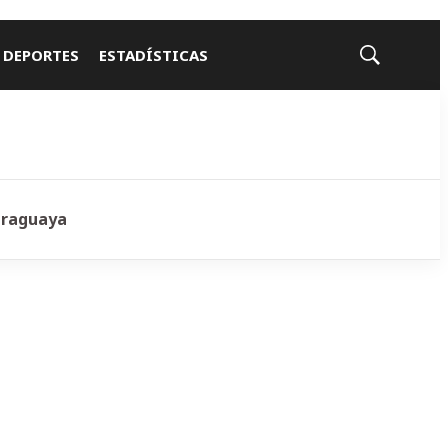
 DEPORTES
ESTADÍSTICAS
Mostrar
búsqueda
araguaya