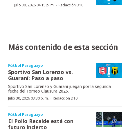
·
Julio 30, 2026 04:15 p. m.
Redacción D10
Más contenido de esta sección
Fútbol Paraguayo
Sportivo San Lorenzo vs.
Guaraní: Paso a paso
Sportivo San Lorenzo y Guaraní juegan por la segunda
fecha del Torneo Clausura 2026.
·
Julio 30, 2026 03:30 p. m.
Redacción D10
Fútbol Paraguayo
El Pollo Recalde está con
futuro incierto