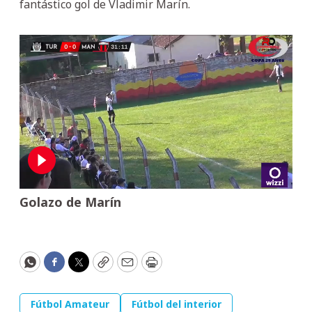
fantástico gol de Vladimir Marín.
Golazo de Marín
WhatsApp
Facebook
Twitter
Copy
Email
Print
Fútbol Amateur
Fútbol del interior