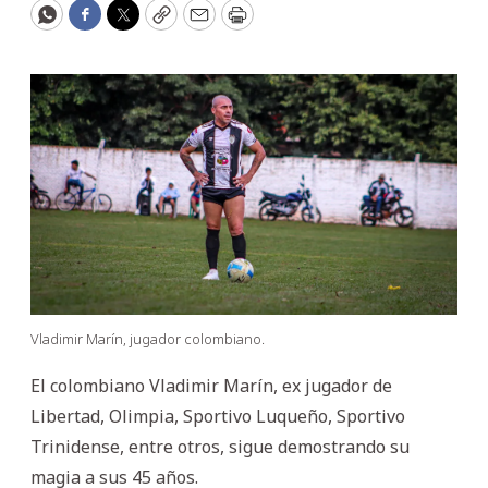
WhatsApp
Facebook
Twitter
Copy
Email
Print
Vladimir Marín, jugador colombiano.
El colombiano Vladimir Marín, ex jugador de
Libertad, Olimpia, Sportivo Luqueño, Sportivo
Trinidense, entre otros, sigue demostrando su
magia a sus 45 años.