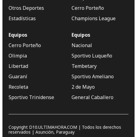
Otros Deportes
Cerro Porteño
Estadísticas
Champions League
Equipos
Equipos
Cerro Porteño
Nacional
Olimpia
Sportivo Luqueño
Libertad
Tembetary
Guaraní
Sportivo Ameliano
Recoleta
2 de Mayo
Sportivo Trinidense
General Caballero
Copyright D10.ULTIMAHORA.COM | Todos los derechos
reservados | Asunción, Paraguay