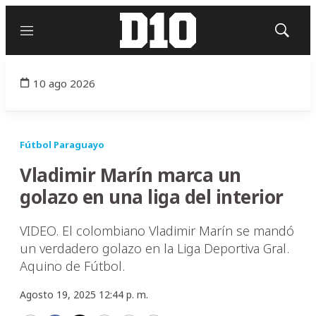
Menú
Mostrar
búsqued
10 ago 2026
Fútbol Paraguayo
Vladimir Marín marca un
golazo en una liga del interior
VIDEO. El colombiano Vladimir Marín se mandó
un verdadero golazo en la Liga Deportiva Gral.
Aquino de Fútbol.
Agosto 19, 2025 12:44 p. m.