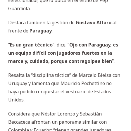
seleccionador, que lo ubica en el estilo de Pep
Guardiola.
Destaca también la gestión de
Gustavo
Alfaro
al
frente de
Paraguay
.
“
Es un gran técnico
”, dice. “
Ojo con Paraguay, es
un equipo difícil con jugadores fuertes en la
marca y, cuidado, porque contragolpea bien
”.
Resalta la “disciplina táctica” de Marcelo Bielsa con
Uruguay y lamenta que Mauricio Pochettino no
haya podido conquistar el vestuario de Estados
Unidos.
Considera que Néstor Lorenzo y Sebastián
Beccacece afrontan un panorama similar con
Colombia y Ecuador: “tienen grandes jugadores,