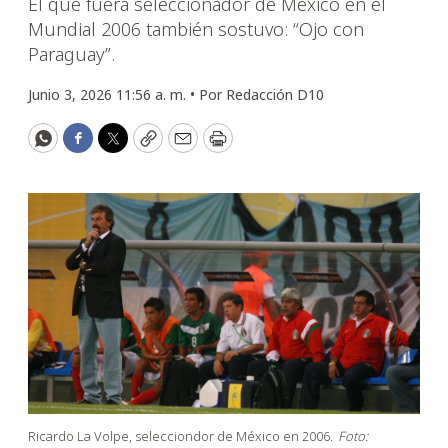
El que fuera seleccionador de México en el
Mundial 2006 también sostuvo: “Ojo con
Paraguay”.
Junio 3, 2026 11:56 a. m. •
Por
Redacción D10
WhatsApp
Facebook
Twitter
Copy
Email
Print
Ricardo La Volpe, selecciondor de México en 2006.
Foto: