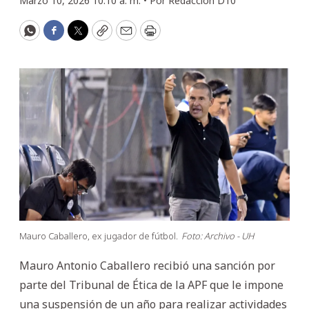
Marzo 10, 2026 10:10 a. m. •
Por
Redacción D10
WhatsApp
Facebook
Twitter
Copy
Email
Print
Mauro Caballero, ex jugador de fútbol.
Foto: Archivo - UH
Mauro Antonio Caballero recibió una sanción por
parte del Tribunal de Ética de la APF que le impone
una suspensión de un año para realizar actividades