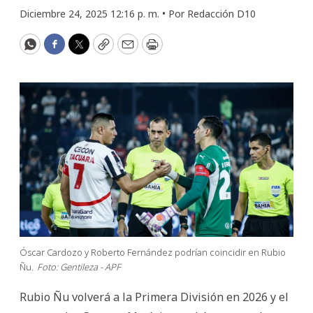
Diciembre 24, 2025 12:16 p. m. •
Por
Redacción D10
WhatsApp
Facebook
Twitter
Copy
Email
Print
Óscar Cardozo y Roberto Fernández podrían coincidir en Rubio
Ñu.
Foto: Gentileza - APF
Rubio Ñu volverá a la Primera División en 2026 y el