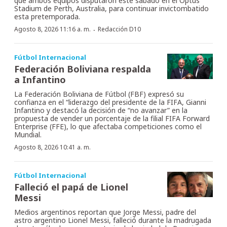
que ambos equipos disputaron este sábado en el Optus
Stadium de Perth, Australia, para continuar invictombatido
esta pretemporada.
·
Agosto 8, 2026 11:16 a. m.
Redacción D10
Fútbol Internacional
Federación Boliviana respalda
a Infantino
La Federación Boliviana de Fútbol (FBF) expresó su
confianza en el “liderazgo del presidente de la FIFA, Gianni
Infantino y destacó la decisión de “no avanzar” en la
propuesta de vender un porcentaje de la filial FIFA Forward
Enterprise (FFE), lo que afectaba competiciones como el
Mundial.
Agosto 8, 2026 10:41 a. m.
Fútbol Internacional
Falleció el papá de Lionel
Messi
Medios argentinos reportan que Jorge Messi, padre del
astro argentino Lionel Messi, falleció durante la madrugada