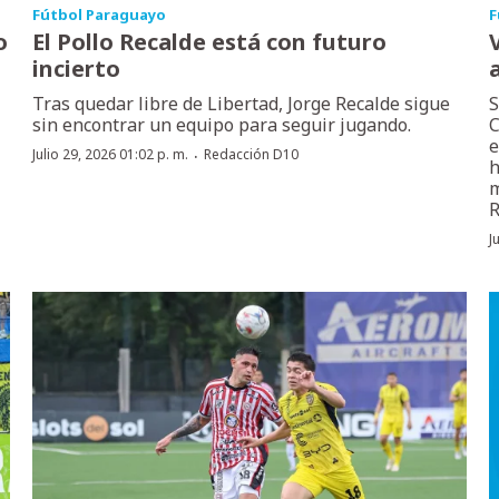
Fútbol Paraguayo
F
o
El Pollo Recalde está con futuro
incierto
Tras quedar libre de Libertad, Jorge Recalde sigue
S
sin encontrar un equipo para seguir jugando.
C
e
·
Julio 29, 2026 01:02 p. m.
Redacción D10
h
m
R
J