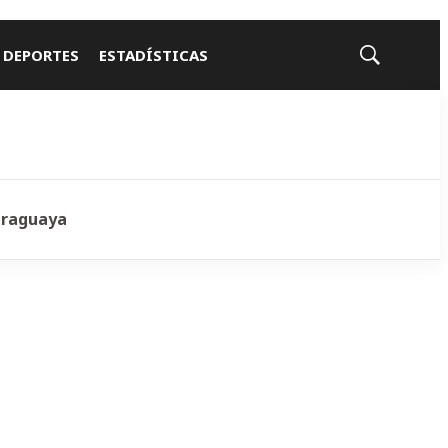
 DEPORTES
ESTADÍSTICAS
Mostrar
búsqueda
araguaya