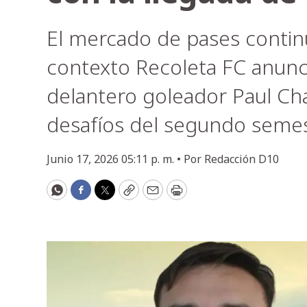
El mercado de pases contin
contexto Recoleta FC anunci
delantero goleador Paul Cha
desafíos del segundo semes
Junio 17, 2026 05:11 p. m. •
Por
Redacción D10
WhatsApp
Facebook
Twitter
Copy
Email
Print