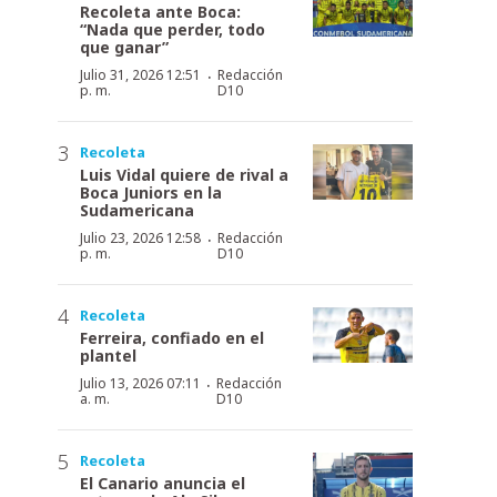
Recoleta ante Boca:
“Nada que perder, todo
que ganar”
·
Julio 31, 2026 12:51
Redacción
p. m.
D10
Recoleta
Luis Vidal quiere de rival a
Boca Juniors en la
Sudamericana
·
Julio 23, 2026 12:58
Redacción
p. m.
D10
Recoleta
Ferreira, confiado en el
plantel
·
Julio 13, 2026 07:11
Redacción
a. m.
D10
Recoleta
El Canario anuncia el