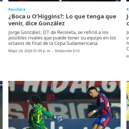
Recoleta
R
¿Boca u O’Higgins?: Lo que tenga que
venir, dice González
Jorge González, DT de Recoleta, se refirió a los
J
posibles rivales que puede tener su equipo en los
v
octavos de final de la Copa Sudamericana.
h
C
·
Mayo 29, 2026 01:03 p. m.
Redacción D10
M