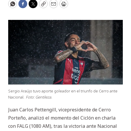
WhatsApp
Facebook
Twitter
Copy
Email
Print
Sergio Araújo tuvo aporte goleador en el triunfo de Cerro ante
Nacional.
Foto: Gentileza.
Juan Carlos Pettengill, vicepresidente de Cerro
Porteño, analizó el momento del Ciclón en charla
con FALG (1080 AM), tras la victoria ante Nacional