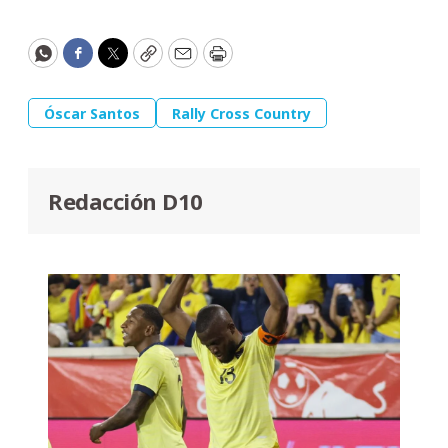
WhatsApp
Facebook
Twitter
Copy
Email
Print
Óscar Santos
Rally Cross Country
Redacción D10