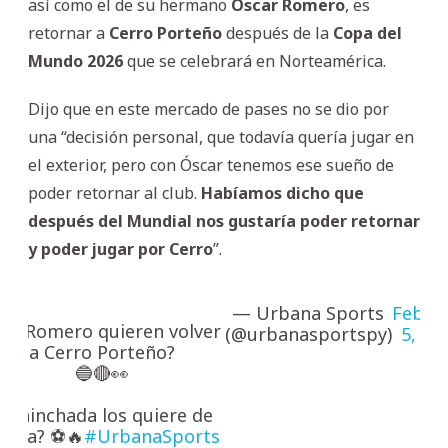
así como el de su hermano
Óscar Romero
, es
retornar a
Cerro Porteño
después de la
Copa del
Mundo 2026
que se celebrará en Norteamérica.
Dijo que en este mercado de pases no se dio por
una “decisión personal, que todavía quería jugar en
el exterior, pero con Óscar tenemos ese sueño de
poder retornar al club.
Habíamos dicho que
después del Mundial nos gustaría poder retornar
y poder jugar por Cerro
”.
— Urbana Sports
Febru
Los Romero quieren volver
(@urbanasportspy)
5, 20
a Cerro Porteño?
🔵🔴👀
la hinchada los quiere de
uelta? ⚽🔥
#UrbanaSports